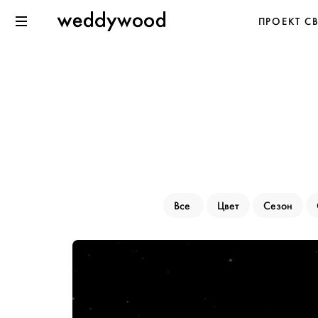
Перейти
Weddywood
ПРОЕКТ С
к содержанию
Меню
Все
Цвет
Сезон