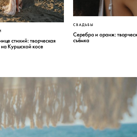
СВАДЬБЫ
И
Серебро и оранж: творчес
съёмка
нице стихий: творческая
 на Куршской косе