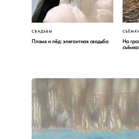
СВАДЬБЫ
СЪЁМК
Пламя и лёд: элегантная свадьба
На гра
съёмка