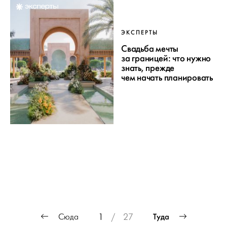
ЭКСПЕРТЫ
Свадьба мечты
за границей: что нужно
знать, прежде
чем начать планировать
ПРОЕКТ
Пагинация
Туда
Сюда
1
/
27
записей