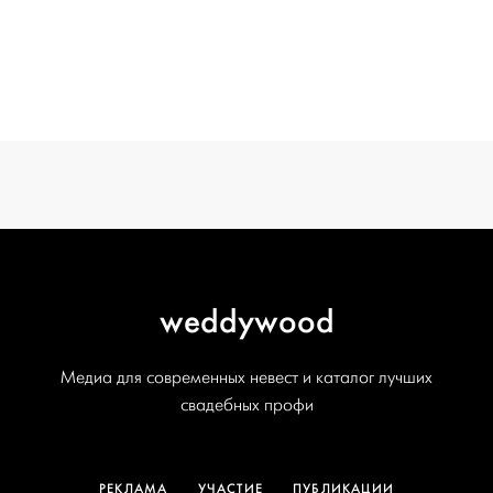
СВАДЬБЫ
ОТ WEDDYWOOD
вся подготовка — на одной странице
создать проект
weddywood
Медиа для современных невест и каталог лучших
свадебных профи
РЕКЛАМА
УЧАСТИЕ
ПУБЛИКАЦИИ