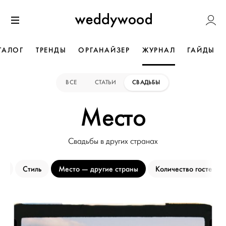
Перейти
Weddywoo
к содержанию
Меню
ТАЛОГ
ТРЕНДЫ
ОРГАНАЙЗЕР
ЖУРНАЛ
ГАЙДЫ
ВСЕ
СТАТЬИ
СВАДЬБЫ
Место
Свадьбы в других странах
он
Стиль
Место
другие страны
Количество гостей