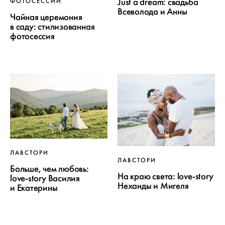
Just a dream: свадьба
ФОТОСЕССИИ
Всеволода и Анны
Чайная церемония
в саду: стилизованная
фотосессия
ЛАВСТОРИ
ЛАВСТОРИ
Больше, чем любовь:
На краю света: love-story
love-story Василия
Неханды и Мигеля
и Екатерины