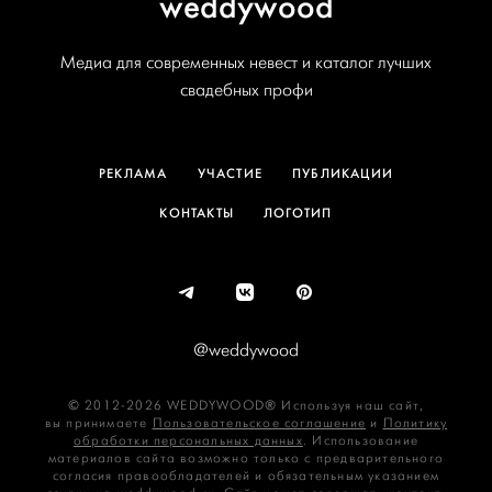
weddywood
Медиа для современных невест и каталог лучших
свадебных профи
РЕКЛАМА
УЧАСТИЕ
ПУБЛИКАЦИИ
КОНТАКТЫ
ЛОГОТИП
@weddywood
© 2012-2026 WEDDYWOOD® Используя наш сайт,
вы принимаете
Пользовательское соглашение
и
Политику
обработки персональных данных
. Использование
материалов сайта возможно только с предварительного
согласия правообладателей и обязательным указанием