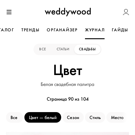
Перейти
Weddywoo
к содержанию
Меню
ТАЛОГ
ТРЕНДЫ
ОРГАНАЙЗЕР
ЖУРНАЛ
ГАЙДЫ
ВСЕ
СТАТЬИ
СВАДЬБЫ
Цвет
Белая свадебная палитра
Страница 90 из 104
Все
Цвет
белый
Сезон
Стиль
Место