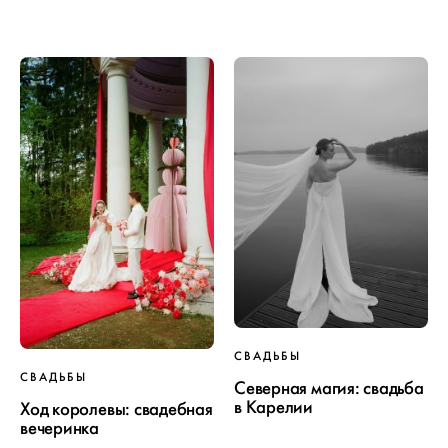
ПРОЕКТ
СВАДЬБЫ
СВАДЬБЫ
СВАДЬБЫ
Северная магия: свадьба
в Карелии
Ход королевы: свадебная
вечеринка
ОТ WEDDYWOOD