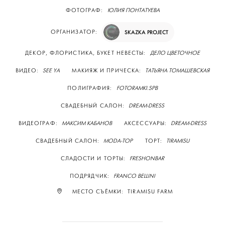
ФОТОГРАФ:
ЮЛИЯ ПОНТАТУЕВА
ОРГАНИЗАТОР:
SKAZKA PROJECT
ДЕКОР, ФЛОРИСТИКА, БУКЕТ НЕВЕСТЫ:
ДЕЛО ЦВЕТОЧНОЕ
ВИДЕО:
SEE YA
МАКИЯЖ И ПРИЧЕСКА:
ТАТЬЯНА ТОМАШЕВСКАЯ
ПОЛИГРАФИЯ:
FOTORAMKI.SPB
СВАДЕБНЫЙ САЛОН:
DREAM-DRESS
ВИДЕОГРАФ:
МАКСИМ КАБАНОВ
АКСЕССУАРЫ:
DREAM-DRESS
СВАДЕБНЫЙ САЛОН:
MODA-TOP
ТОРТ:
TIRAMISU
СЛАДОСТИ И ТОРТЫ:
FRESHONBAR
ПОДРЯДЧИК:
FRANCO BELLINI
МЕСТО СЪЁМКИ: TIRAMISU FARM