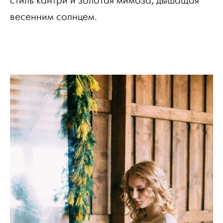
стиль кантри и золотая мимоза, дышащая
весенним солнцем.