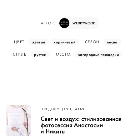
WEDDYWOOD
АВТОР:
жёлтый
коричневый
весна
ЦВЕТ:
СЕЗОН:
рустик
загородные площадки
СТИЛЬ:
МЕСТО:
Навигация
ПРЕДЫДУЩАЯ СТАТЬЯ
по записям
Свет и воздух: стилизованная
фотосессия Анастасии
и Никиты