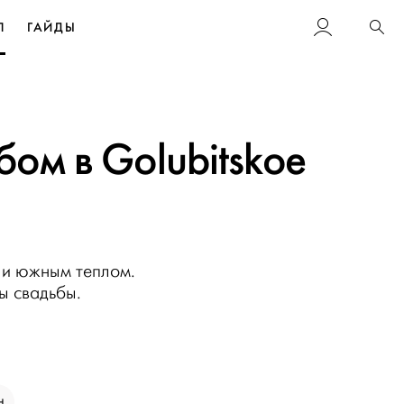
Л
ГАЙДЫ
Пои
ом в Golubitskoe
 и южным теплом.
ы свадьбы.
Н