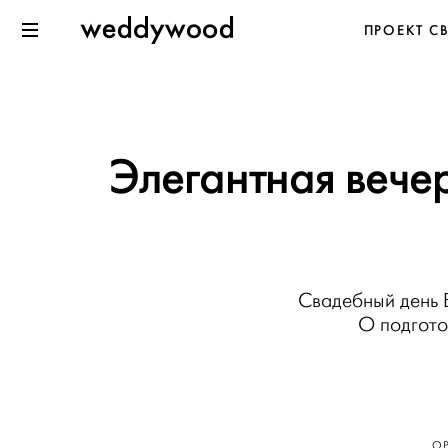
Перейти
Weddywood
ПРОЕКТ С
к содержанию
Меню
Элегантная вече
Свадебный день 
О подгото
ОР