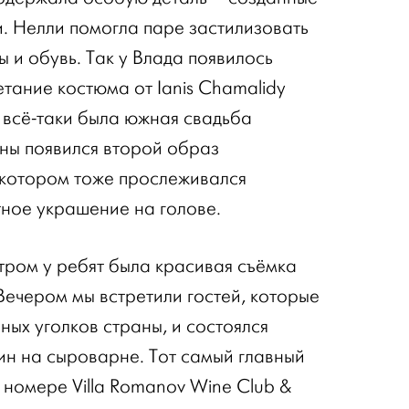
и. Нелли помогла паре застилизовать
 и обувь. Так у Влада появилось
тание костюма от Ianis Chamalidy
с всё-таки была южная свадьба
ины появился второй образ
 котором тоже прослеживался
тное украшение на голове.
утром у ребят была красивая съёмка
 Вечером мы встретили гостей, которые
ных уголков страны, и состоялся
н на сыроварне. Тот самый главный
 номере Villa Romanov Wine Club &