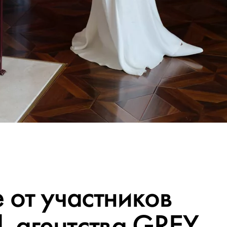
 от участников
 агентства
GREY