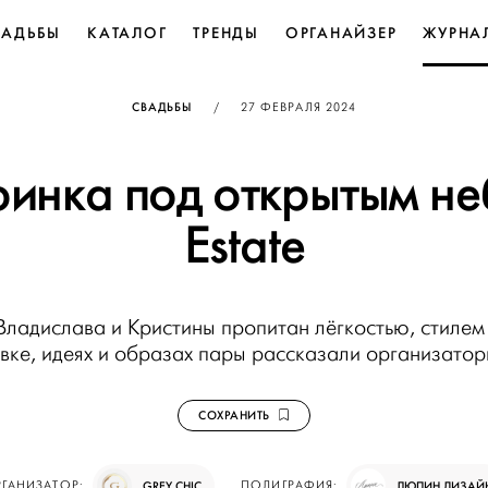
ВАДЬБЫ
КАТАЛОГ
ТРЕНДЫ
ОРГАНАЙЗЕР
ЖУРНА
ОПУБЛИКОВАНО
СВАДЬБЫ
/
27 ФЕВРАЛЯ 2024
ринка под открытым неб
Estate
Владислава и Кристины пропитан лёгкостью, стилем
вке, идеях и образах пары рассказали организатор
СОХРАНИТЬ
ГАНИЗАТОР:
GREY CHIC
ПОЛИГРАФИЯ:
ЛЮПИН ДИЗАЙ