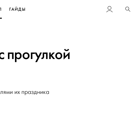
Л
ГАЙДЫ
Пои
с прогулкой
елями их праздника