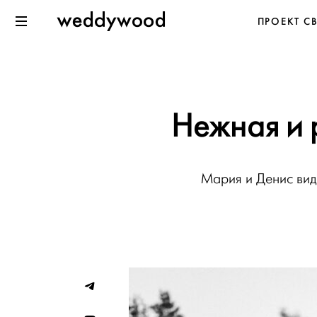
Перейти
Weddywood
ПРОЕКТ С
к содержанию
Меню
Нежная и 
Мария и Денис вид