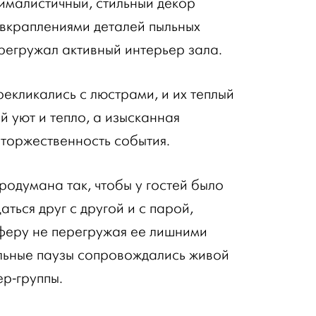
ималистичный, стильный декор
 вкраплениями деталей пыльных
ерегружал активный интерьер зала.
рекликались с люстрами, и их теплый
 уют и тепло, а изысканная
торжественность события.
одумана так, чтобы у гостей было
ься друг с другой и с парой,
феру не перегружая ее лишними
льные паузы сопровождались живой
ер-группы.