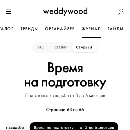
Перейти
Weddywoo
к содержанию
Меню
ТАЛОГ
ТРЕНДЫ
ОРГАНАЙЗЕР
ЖУРНАЛ
ГАЙДЫ
ВСЕ
СТАТЬИ
СВАДЬБЫ
Время
на подготовку
Подготовка к свадьбе от 3 до 6 месяцев
Страница 63 из 66
жет свадьбы
Время на подготовку
от 3 до 6 месяцев