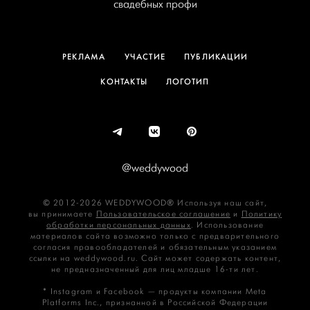
свадебных профи
РЕКЛАМА
УЧАСТИЕ
ПУБЛИКАЦИИ
КОНТАКТЫ
ЛОГОТИП
@weddywood
© 2012-2026 WEDDYWOOD® Используя наш сайт,
вы принимаете
Пользовательское соглашение
и
Политику
обработки персональных данных
. Использование
материалов сайта возможно только с предварительного
согласия правообладателей и обязательным указанием
ссылки на weddywood.ru. Сайт может содержать контент,
не предназначенный для лиц младше 16‑ти лет.
* Instagram и Facebook — продукты компании Meta
Platforms Inc., признанной в Российской Федерации