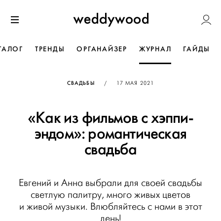
Перейти
Weddywoo
к содержанию
Меню
ТАЛОГ
ТРЕНДЫ
ОРГАНАЙЗЕР
ЖУРНАЛ
ГАЙДЫ
ОПУБЛИКОВАНО
СВАДЬБЫ
/
17 МАЯ 2021
«Как из фильмов с хэппи-
эндом»: романтическая
свадьба
Евгений и Анна выбрали для своей свадьбы
светлую палитру, много живых цветов
и живой музыки. Влюбляйтесь с нами в этот
день!