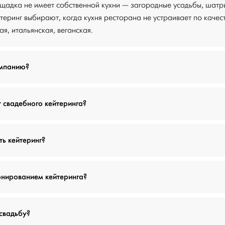
ощадка не имеет собственной кухни — загородные усадьбы, шатр
теринг выбирают, когда кухня ресторана не устраивает по качес
я, итальянская, веганская.
омпанию?
т свадебного кейтеринга?
ь кейтеринг?
онированием кейтеринга?
свадьбу?