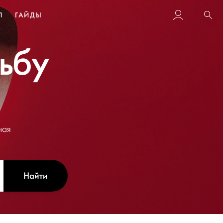
Л
ГАЙДЫ
Пои
дьбу
ная