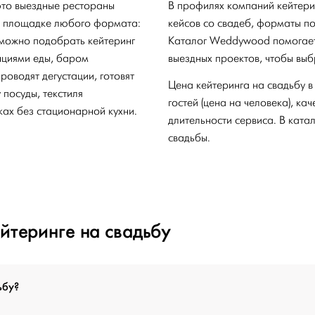
это выездные рестораны
В профилях компаний кейтери
на площадке любого формата:
кейсов со свадеб, форматы по
 можно подобрать кейтеринг
Каталог Weddywood помогает 
нциями еды, баром
выездных проектов, чтобы выб
оводят дегустации, готовят
Цена кейтеринга на свадьбу в
посуды, текстиля
гостей (цена на человека), ка
ах без стационарной кухни.
длительности сервиса. В ката
свадьбы.
йтеринге на свадьбу
ьбу?