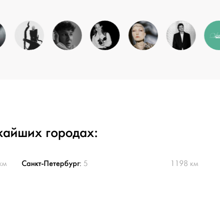
жайших городах:
Санкт-Петербург
км
:
5
1198 км