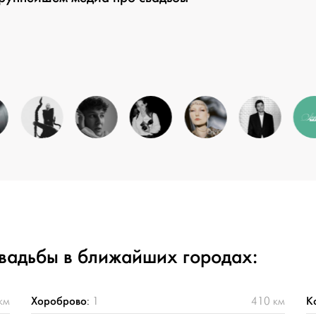
свадьбы в ближайших городах:
Хороброво
К
км
:
1
410 км