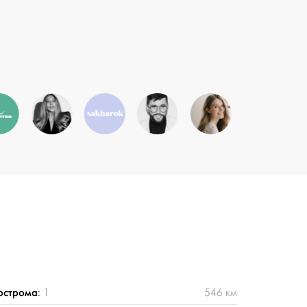
острома
:
1
546 км