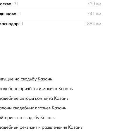
осква
:
31
720 км
динцово
:
1
741 км
раснодар
:
1
1394 км
едущие на свадьбу Казань
вадебные причёски и макияж Казань
вадебные авторы контента Казань
алоны свадебных платьев Казань
ейтеринг на свадьбу Казань
вадебный реквизит и развлечения Казань