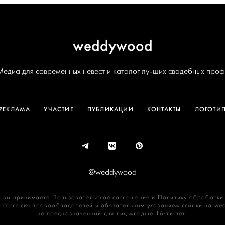
weddywood
Медиа для современных невест и каталог лучших свадебных проф
РЕКЛАМА
УЧАСТИЕ
ПУБЛИКАЦИИ
КОНТАКТЫ
ЛОГОТИ
@weddywood
 вы принимаете
Пользовательское соглашение
и
Политику обработки
 согласия правообладателей и обязательным указанием ссылки на we
не предназначенный для лиц младше 16‑ти лет.