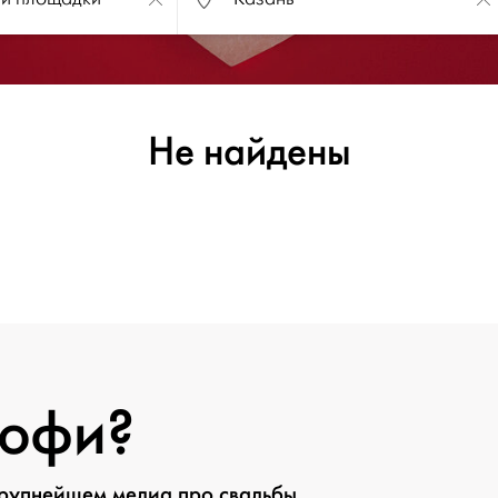
Не найдены
рофи?
крупнейшем медиа про свадьбы