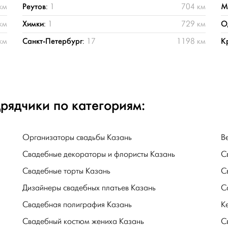
Реутов
М
км
:
1
704 км
Химки
О
км
:
1
729 км
Санкт-Петербург
К
км
:
17
1198 км
рядчики по категориям:
Организаторы свадьбы Казань
В
Свадебные декораторы и флористы Казань
С
Свадебные торты Казань
С
Дизайнеры свадебных платьев Казань
С
Свадебная полиграфия Казань
К
Свадебный костюм жениха Казань
С