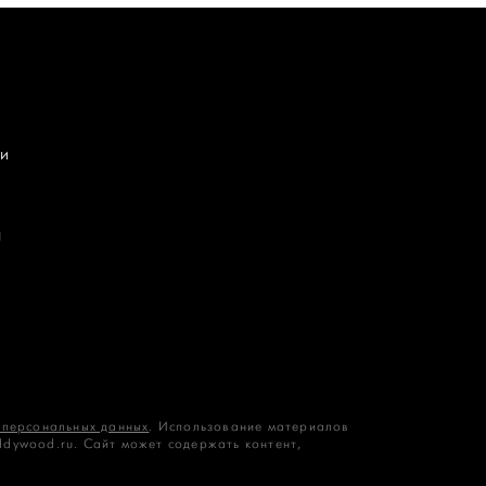
и
П
 персональных данных
. Использование материалов
ddywood.ru. Сайт может содержать контент,