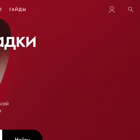
Л
ГАЙДЫ
Пои
адки
всей
в