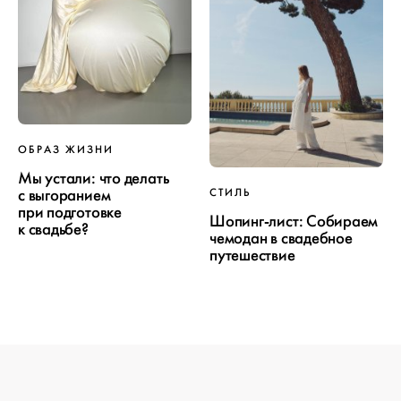
ОБРАЗ ЖИЗНИ
Мы устали: что делать
ПРОЕКТ
с выгоранием
СТИЛЬ
при подготовке
СВАДЬБЫ
Шопинг-лист: Собираем
к свадьбе?
чемодан в свадебное
путешествие
ОТ WEDDYWOOD
вся подготовка — на одной странице
создать проект