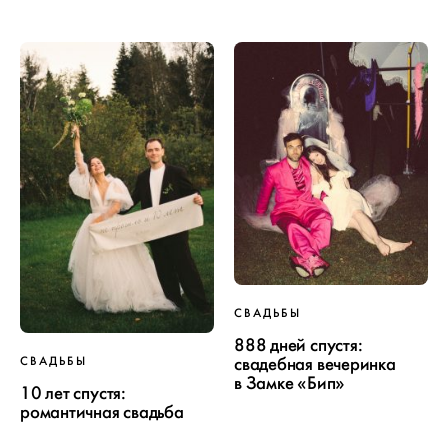
СВАДЬБЫ
ПРОЕКТ
888 дней спустя:
свадебная вечеринка
СВАДЬБЫ
СВАДЬБЫ
в Замке «Бип»
10 лет спустя:
романтичная свадьба
ОТ WEDDYWOOD