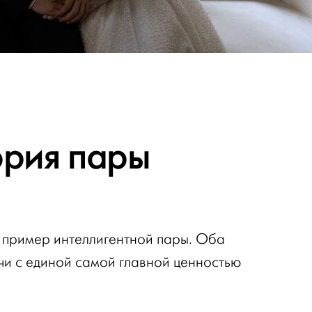
ория пары
 пример интеллигентной пары. Оба
чи с единой самой главной ценностью