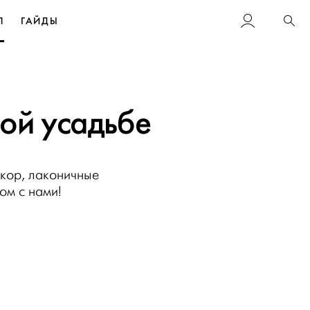
Л
ГАЙДЫ
Пои
ной усадьбе
екор, лаконичные
ом с нами!