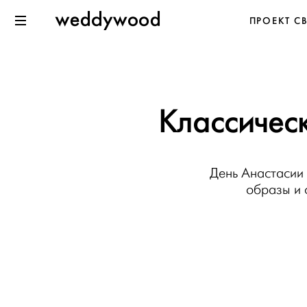
Перейти
Weddywood
ПРОЕКТ С
к содержанию
Меню
Классическ
День Анастасии 
образы и 