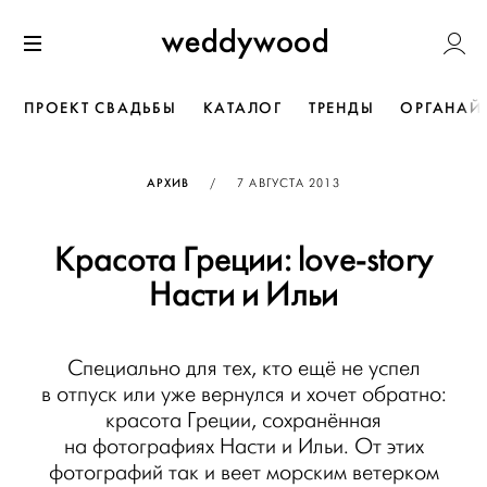
Перейти
Weddywoo
к содержанию
Меню
ПРОЕКТ СВАДЬБЫ
КАТАЛОГ
ТРЕНДЫ
ОРГАНАЙ
ОПУБЛИКОВАНО
АРХИВ
/
7 АВГУСТА 2013
Красота Греции: love-story
Насти и Ильи
Специально для тех, кто ещё не успел
в отпуск или уже вернулся и хочет обратно:
красота Греции, сохранённая
на фотографиях Насти и Ильи. От этих
фотографий так и веет морским ветерком