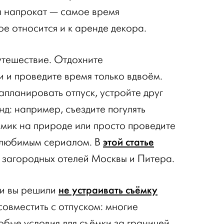
ы напрокат — самое время
ое относится и к аренде декора.
утешествие. Отдохните
и и проведите время только вдвоём.
запланировать отпуск, устройте друг
нд: например, съездите погулять
омик на природе или просто проведите
этой статье
и любимым сериалом. В
 загородных отелей Москвы и Питера.
не устраивать съёмку
ли вы решили
совместить с отпуском: многие
бые условия для съёмки за границей,