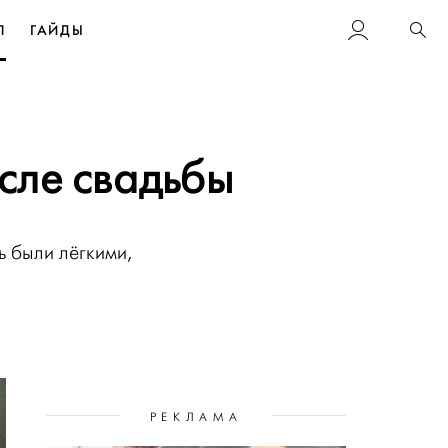
Л
ГАЙДЫ
Пои
осле свадьбы
ь были лёгкими,
РЕКЛАМА