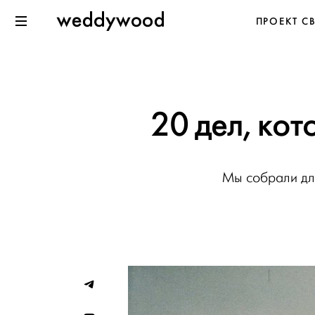
Перейти
Weddywood
ПРОЕКТ С
к содержанию
Меню
20 дел, кот
Мы собрали для