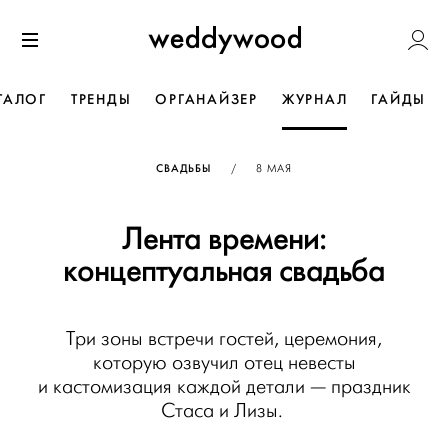
Перейти
Weddywoo
к содержанию
Меню
ТАЛОГ
ТРЕНДЫ
ОРГАНАЙЗЕР
ЖУРНАЛ
ГАЙДЫ
ОПУБЛИКОВАНО
СВАДЬБЫ
/
8 МАЯ
Лента времени:
концептуальная свадьба
Три зоны встречи гостей, церемония,
которую озвучил отец невесты
и кастомизация каждой детали — праздник
Стаса и Лизы.