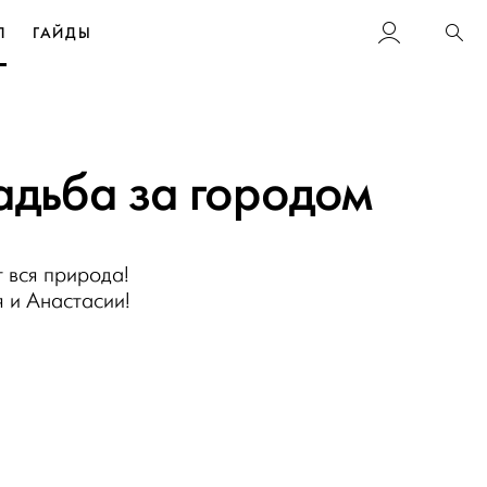
Л
ГАЙДЫ
Пои
вадьба за городом
т вся природа!
 и Анастасии!