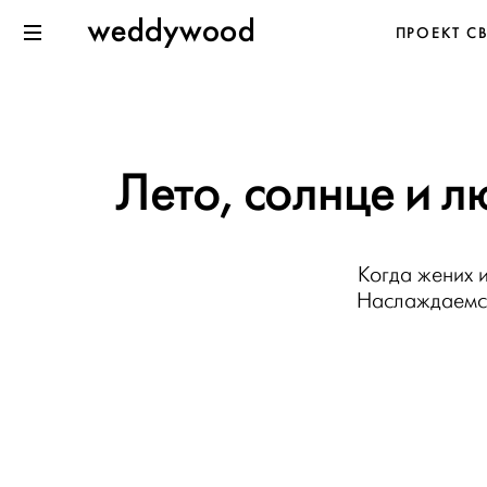
Перейти
Weddywood
ПРОЕКТ С
к содержанию
Меню
Лето, солнце и л
Когда жених и
Наслаждаемся