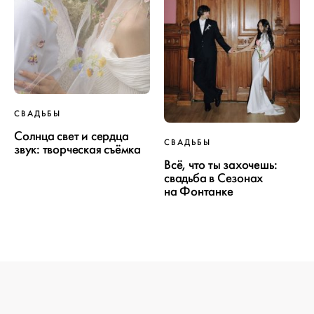
СВАДЬБЫ
ПРОЕКТ
Солнца свет и сердца
СВАДЬБЫ
звук: творческая съёмка
СВАДЬБЫ
Всё, что ты захочешь:
свадьба в Сезонах
на Фонтанке
ОТ WEDDYWOOD
вся подготовка — на одной странице
создать проект