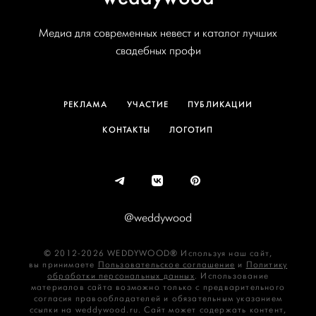
Медиа для современных невест и каталог лучших
свадебных профи
РЕКЛАМА
УЧАСТИЕ
ПУБЛИКАЦИИ
КОНТАКТЫ
ЛОГОТИП
@weddywood
© 2012-2026 WEDDYWOOD® Используя наш сайт,
вы принимаете
Пользовательское соглашение
и
Политику
обработки персональных данных
. Использование
материалов сайта возможно только с предварительного
согласия правообладателей и обязательным указанием
ссылки на weddywood.ru. Сайт может содержать контент,