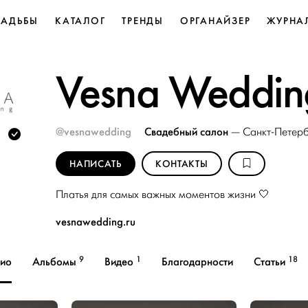
ВАДЬБЫ
КАТАЛОГ
ТРЕНДЫ
ОРГАНАЙЗЕР
ЖУРНА
Vesna Weddin
@vesnawedding
Свадебный салон
—
Санкт-Петерб
НАПИСАТЬ
КОНТАКТЫ
Платья для самых важных моментов жизни 🤍
vesnawedding.ru
9
1
18
ио
Альбомы
Видео
Благодарности
Статьи