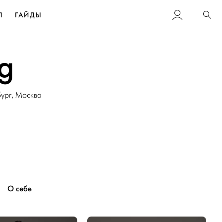
Л
ГАЙДЫ
Пои
g
ург
,
Москва
О себе