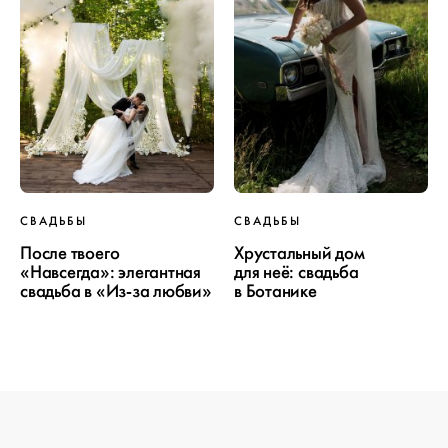
ПРОЕКТ
СВАДЬБЫ
СВАДЬБЫ
СВАДЬБЫ
После твоего
Хрустальный дом
«Навсегда»: элегантная
для неё: свадьба
свадьба в «Из-за любви»
в Ботанике
ОТ WEDDYWOOD
вся подготовка — на одной странице
создать проект