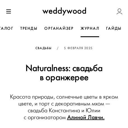
Перейти
Weddywoo
к содержанию
Меню
ТАЛОГ
ТРЕНДЫ
ОРГАНАЙЗЕР
ЖУРНАЛ
ГАЙДЫ
ОПУБЛИКОВАНО
СВАДЬБЫ
/
5 ФЕВРАЛЯ 2025
Naturalness: свадьба
в оранжерее
Красота природы, солнечные цветы в ярком
цвете, и торт с декоративным мхом —
свадьба Константина и Юлии
Алиной Лавчи.
с организатором