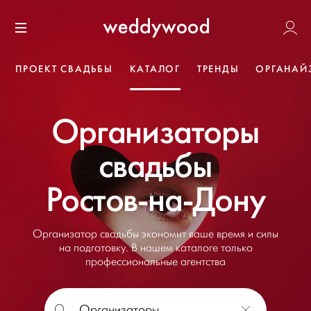
Перейти
Weddywoo
к содержанию
Меню
ПРОЕКТ СВАДЬБЫ
КАТАЛОГ
ТРЕНДЫ
ОРГАНАЙ
Организаторы
свадьбы
Ростов-на-Дону
Организатор свадьбы экономит ваше время и силы
на подготовку. В нашем каталоге только
профессиональные агентства