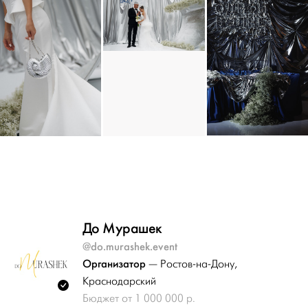
До Мурашек
@do.murashek.event
Организатор
— Ростов-на-Дону
,
Краснодарский
Бюджет от 1 000 000 р.