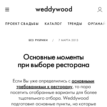
Перейти
Weddywoo
к содержанию
Меню
ПРОЕКТ СВАДЬБЫ
КАТАЛОГ
ТРЕНДЫ
ОРГАНАЙ
ОПУБЛИКОВАНО
БЕЗ РУБРИКИ
/
7 МАРТА 2013
Основные моменты
при выборе ресторана
основными
Если Вы уже определились с
требованиями к ресторану
, то пора
посетить отобранные варианты для более
тщательного отбора. Weddywood
подготовил основные пункты, на которые