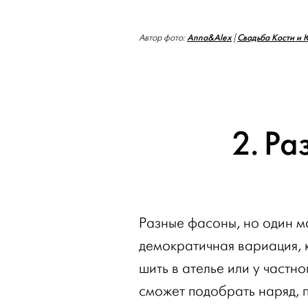
Anna&Alex
Свадьба Кости и
Автор фото:
|
2. Ра
Разные фасоны, но один м
демократичная вариация, 
шить в ателье или у частн
сможет подобрать наряд, п