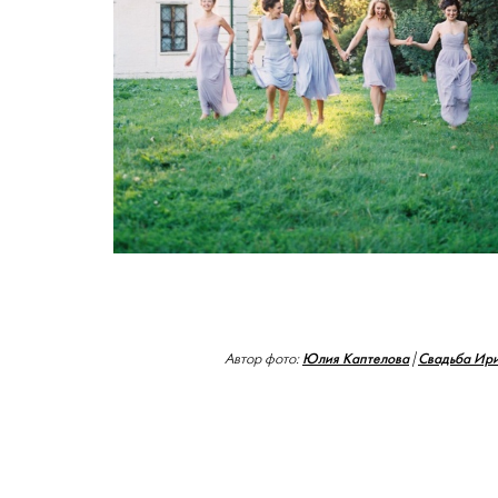
Юлия Каптелова
Свадьба Ири
Автор фото:
|