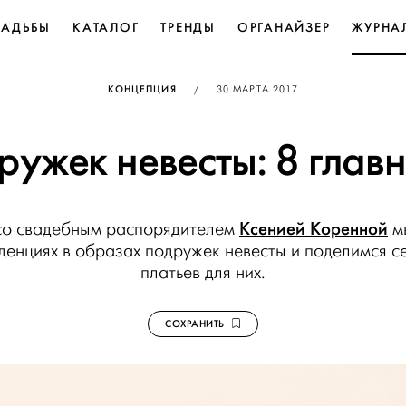
ВАДЬБЫ
КАТАЛОГ
ТРЕНДЫ
ОРГАНАЙЗЕР
ЖУРНА
ОПУБЛИКОВАНО
КОНЦЕПЦИЯ
/
30 МАРТА 2017
ружек невесты: 8 глав
Ксенией Коренной
 со свадебным распорядителем
м
денциях в образах подружек невесты и поделимся 
платьев для них.
СОХРАНИТЬ