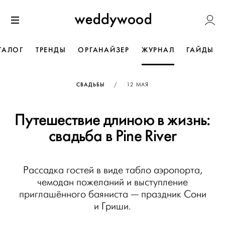
Перейти
Weddywoo
к содержанию
Меню
ТАЛОГ
ТРЕНДЫ
ОРГАНАЙЗЕР
ЖУРНАЛ
ГАЙДЫ
ОПУБЛИКОВАНО
СВАДЬБЫ
/
12 МАЯ
Путешествие длиною в жизнь:
свадьба в Pine River
Рассадка гостей в виде табло аэропорта,
чемодан пожеланий и выступление
приглашённого баяниста — праздник Сони
и Гриши.