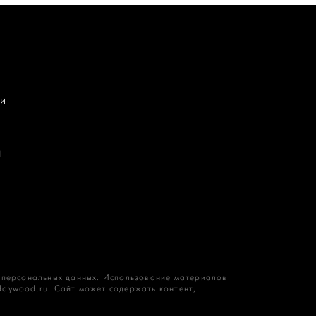
и
П
 персональных данных
. Использование материалов
ddywood.ru. Сайт может содержать контент,