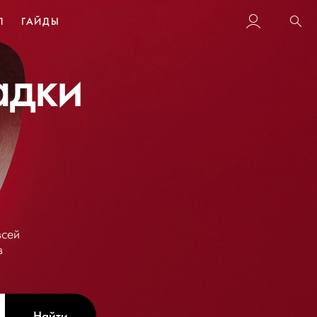
Л
ГАЙДЫ
Пои
адки
всей
в