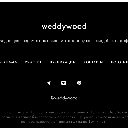
weddywood
Медиа для современных невест и каталог лучших свадебных проф
РЕКЛАМА
УЧАСТИЕ
ПУБЛИКАЦИИ
КОНТАКТЫ
ЛОГОТИ
@weddywood
 вы принимаете
Пользовательское соглашение
и
Политику обработки
 согласия правообладателей и обязательным указанием ссылки на we
не предназначенный для лиц младше 16‑ти лет.