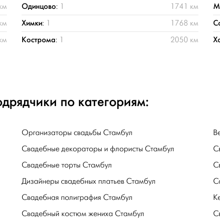
Одинцово
М
км
:
1
1741 км
Химки
С
км
:
1
1768 км
Кострома
Х
км
:
1
2050 км
дрядчики по категориям:
Организаторы свадьбы Стамбул
В
Свадебные декораторы и флористы Стамбул
С
Свадебные торты Стамбул
С
Дизайнеры свадебных платьев Стамбул
С
Свадебная полиграфия Стамбул
К
Свадебный костюм жениха Стамбул
С