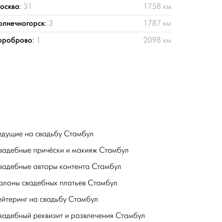
осква
:
31
1758 км
олнечногорск
:
3
1787 км
ороброво
:
1
2098 км
едущие на свадьбу Стамбул
вадебные причёски и макияж Стамбул
вадебные авторы контента Стамбул
алоны свадебных платьев Стамбул
ейтеринг на свадьбу Стамбул
вадебный реквизит и развлечения Стамбул