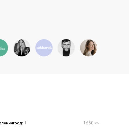
алининград
:
1
1650 км