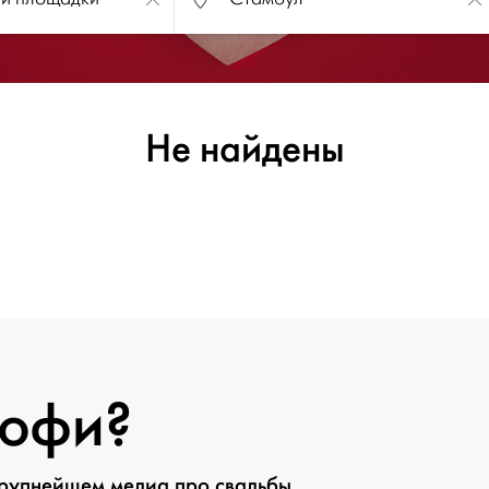
Не найдены
рофи?
крупнейшем медиа про свадьбы