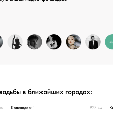
свадьбы в ближайших городах:
Краснодар
К
км
:
1
928 км