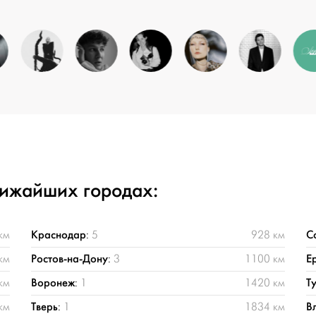
лижайших городах:
Краснодар
С
км
:
5
928 км
Ростов-на-Дону
Е
км
:
3
1100 км
Воронеж
Т
км
:
1
1420 км
Тверь
В
км
:
1
1834 км