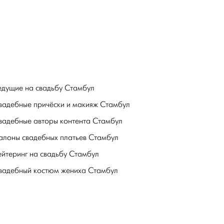
едущие на свадьбу Стамбул
вадебные причёски и макияж Стамбул
вадебные авторы контента Стамбул
алоны свадебных платьев Стамбул
ейтеринг на свадьбу Стамбул
вадебный костюм жениха Стамбул