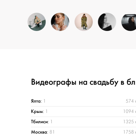
Видеографы на свадьбу в б
Ялта
:
1
574 
Крым
:
1
1094 
Тбилиси
:
1
1325 
Москва
:
81
1758 