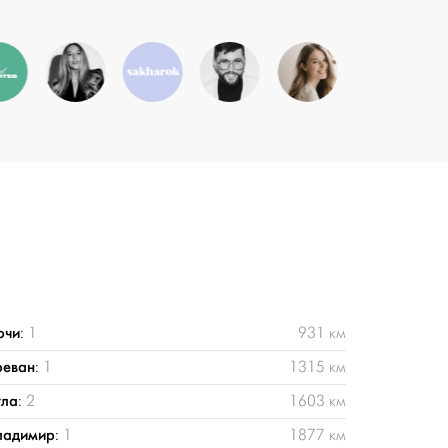
очи
:
1
931 км
реван
:
1
1315 км
ула
:
2
1603 км
ладимир
:
1
1877 км