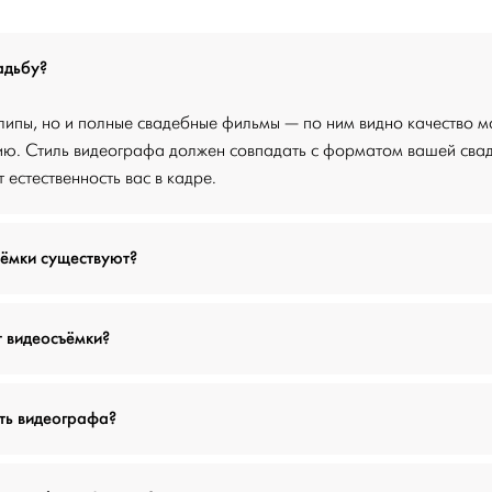
адьбу?
липы, но и полные свадебные фильмы — по ним видно качество м
ию. Стиль видеографа должен совпадать с форматом вашей свад
естественность вас в кадре.
ъёмки существуют?
т видеосъёмки?
ть видеографа?