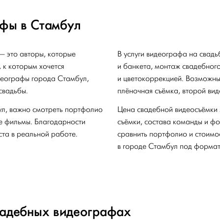
фы в Стамбул
 это авторы, которые
В услуги видеографа на свад
 к которым хочется
и банкета, монтаж свадебного
деографы города Стамбул,
и цветокоррекцией. Возможны
свадьбы.
плёночная съёмка, второй ви
ул, важно смотреть портфолио
Цена свадебной видеосъёмки 
ые фильмы. Благодарности
съёмки, состава команды и 
ста в реальной работе.
сравнить портфолио и стоимо
в городе Стамбул под формат
вадебных видеографах