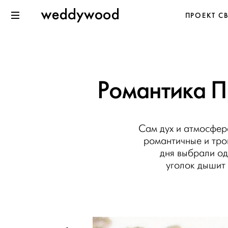
Перейти
Weddywood
ПРОЕКТ С
к содержанию
Меню
Романтика П
Сам дух и атмосфер
романтичные и тро
дня выбрали од
уголок дышит