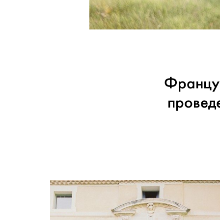
Француз
провед