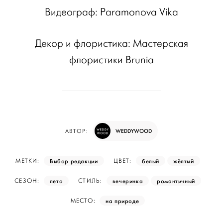
Видеограф: Paramonova Vika
Декор и флористика: Мастерская
флористики Brunia
WEDDYWOOD
АВТОР:
Выбор редакции
белый
жёлтый
МЕТКИ:
ЦВЕТ:
лето
вечеринка
романтичный
СЕЗОН:
СТИЛЬ:
на природе
МЕСТО: