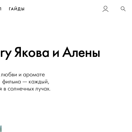
Л
ГАЙДЫ
Пои
ry Якова и Алены
, любви и аромате
ы фильма — каждый,
 в солнечных лучах.