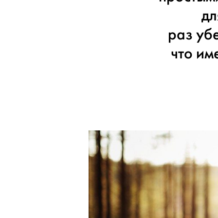
дл
раз убе
что им