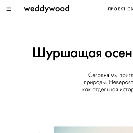
Перейти
Weddywood
ПРОЕКТ С
к содержанию
Меню
Шуршащая осень 
Сегодня мы пригл
природы. Невероят
как отдельная исто