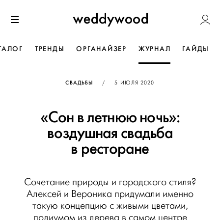
Перейти
Weddywoo
к содержанию
Меню
ТАЛОГ
ТРЕНДЫ
ОРГАНАЙЗЕР
ЖУРНАЛ
ГАЙДЫ
ОПУБЛИКОВАНО
СВАДЬБЫ
/
5 ИЮЛЯ 2020
«Сон в летнюю ночь»:
воздушная свадьба
в ресторане
Сочетание природы и городского стиля?
Алексей и Вероника придумали именно
такую концепцию с живыми цветами,
подиумом из дерева в самом центре