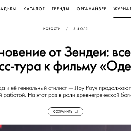
ВАДЬБЫ
КАТАЛОГ
ТРЕНДЫ
ОРГАНАЙЗЕР
ЖУРНА
ОПУБЛИКОВАНО
НОВОСТИ
/
8 ИЮЛЯ
овение от Зендеи: вс
есс-тура к фильму «Оде
а и её гениальный стилист — Лоу Роуч продолжают 
й работой. На этот раз в роли древнегреческой бог
СОХРАНИТЬ