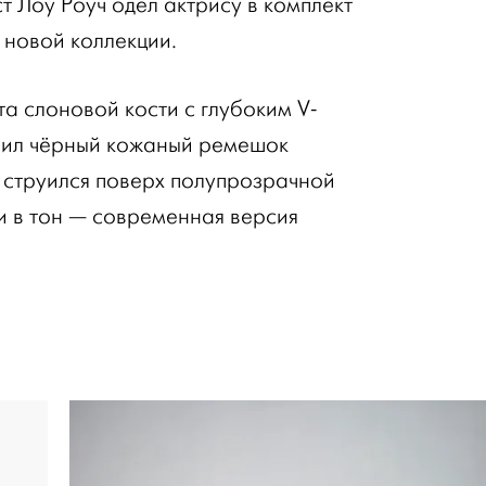
т Лоу Роуч одел актрису в комплект
з новой коллекции.
а слоновой кости с глубоким V-
ил чёрный кожаный ремешок
п струился поверх полупрозрачной
 в тон — современная версия