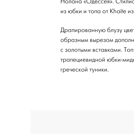
Нолана «Одессея». Стилис
из юбки и топа от Khaite и
Драпированную блузу цвет
образным вырезом дополн
с золотыми вставками. То
трапециевидной юбки-миди
греческой туники.