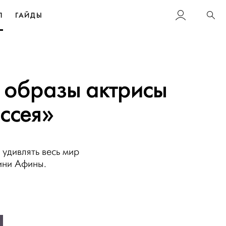
Л
ГАЙДЫ
Пои
е образы актрисы
ссея»
удивлять весь мир
ини Афины.