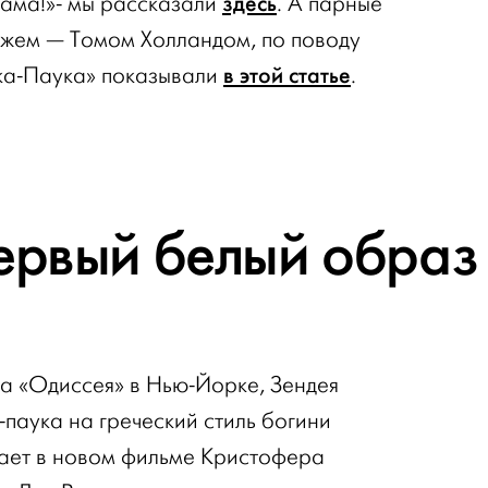
здесь
рама!»- мы рассказали
. А парные
ужем — Томом Холландом, по поводу
в этой статье
ка-Паука» показывали
.
ервый белый образ
а «Одиссея» в Нью-Йорке, Зендея
паука на греческий стиль богини
рает в новом фильме Кристофера