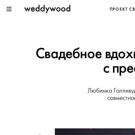
Перейти
Weddywood
ПРОЕКТ С
к содержанию
Меню
Свадебное вдохн
с пр
Любимка Голливуд
совместно