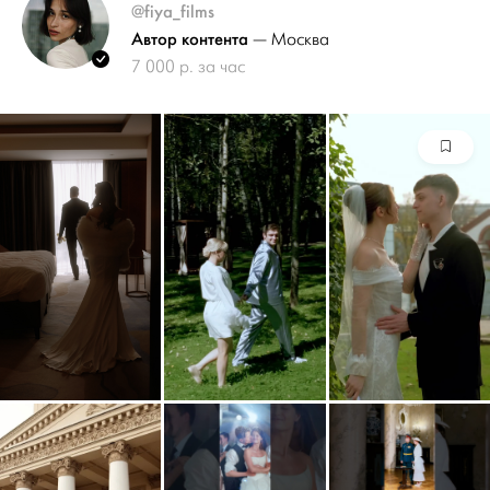
@fiya_films
Автор контента
— Москва
7 000 р. за час