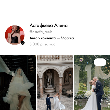
Астафьева Алена
@astafa_reels
Автор контента
— Москва
5 000 р. за час