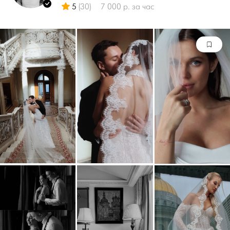
5
(30)
7 000 р. за час