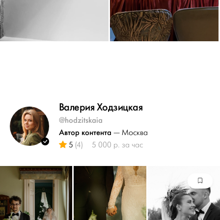
Валерия Ходзицкая
@hodzitskaia
Автор контента
— Москва
5
(4)
5 000 р. за час