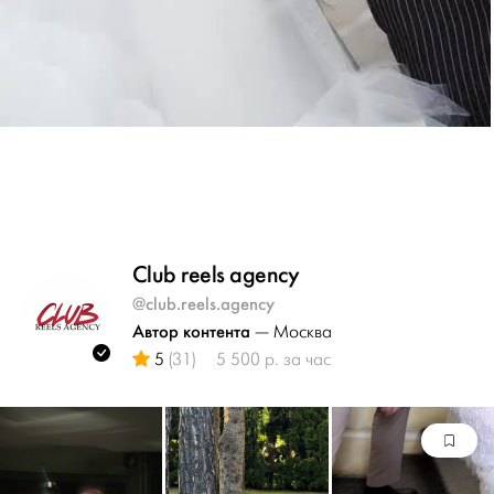
Club reels agency
@club.reels.agency
Автор контента
— Москва
5
(31)
5 500 р. за час