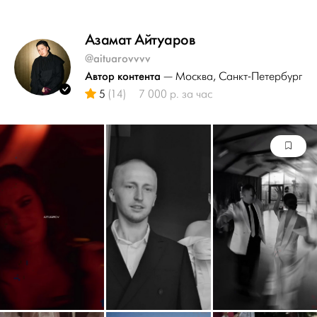
Азамат Айтуаров
@aituarovvvv
Автор контента
— Москва
, Санкт-Петербург
5
(14)
7 000 р. за час