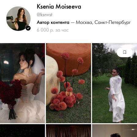
Ksenia Moiseeva
@ksnvst
Автор контента
— Москва
, Санкт-Петербург
6 000 р. за час