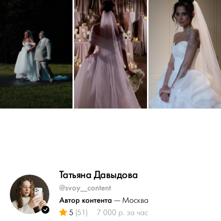
Татьяна Давыдова
@svoy__content
Автор контента
— Москва
5
(51)
7 000 р. за час