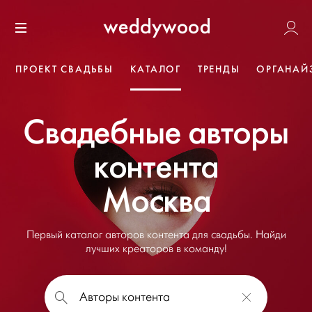
Перейти
Weddywoo
к содержанию
Меню
ПРОЕКТ СВАДЬБЫ
КАТАЛОГ
ТРЕНДЫ
ОРГАНАЙ
Свадебные авторы
контента
Москва
Первый каталог авторов контента для свадьбы. Найди
лучших креаторов в команду!