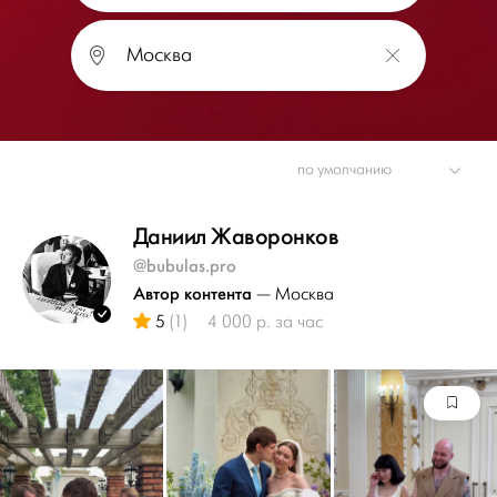
Даниил Жаворонков
@bubulas.pro
Автор контента
— Москва
5
(1)
4 000 р. за час