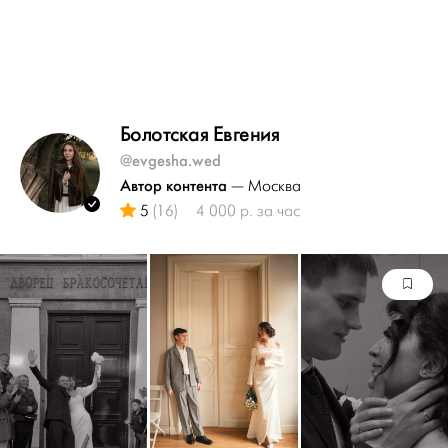
Болотская Евгения
@evgesha.wed
Автор контента
— Москва
5
(16)
4 000 р. за час