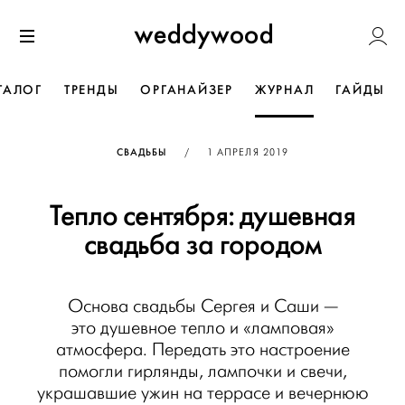
Перейти
Weddywoo
к содержанию
Меню
ТАЛОГ
ТРЕНДЫ
ОРГАНАЙЗЕР
ЖУРНАЛ
ГАЙДЫ
ОПУБЛИКОВАНО
СВАДЬБЫ
/
1 АПРЕЛЯ 2019
Тепло сентября: душевная
свадьба за городом
Основа свадьбы Сергея и Саши —
это душевное тепло и «ламповая»
атмосфера. Передать это настроение
помогли гирлянды, лампочки и свечи,
украшавшие ужин на террасе и вечернюю