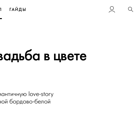
Л
ГАЙДЫ
Пои
вадьба в цвете
античную love-story
ной бордово-белой