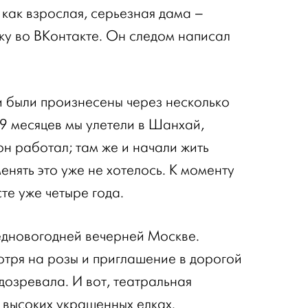
а как взрослая, серьезная дама –
тку во ВКонтакте. Он следом написал
 были произнесены через несколько
 9 месяцев мы улетели в Шанхай,
 он работал; там же и начали жить
нять это уже не хотелось. К моменту
те уже четыре года.
редновогодней вечерней Москве.
отря на розы и приглашение в дорогой
одозревала. И вот, театральная
и высоких украшенных елках.