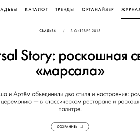
ВАДЬБЫ
КАТАЛОГ
ТРЕНДЫ
ОРГАНАЙЗЕР
ЖУРНА
ОПУБЛИКОВАНО
СВАДЬБЫ
/
3 ОКТЯБРЯ 2018
sal Story: роскошная с
«марсала»
ша и Артём объединили два стиля и настроения: ром
 а церемонию — в классическом ресторане и роскош
палитре.
СОХРАНИТЬ