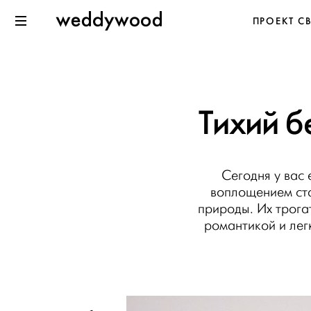
Перейти
Weddywood
ПРОЕКТ С
к содержанию
Меню
Тихий б
Сегодня у вас 
воплощением ст
природы. Их трога
романтикой и ле