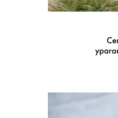
Се
урага