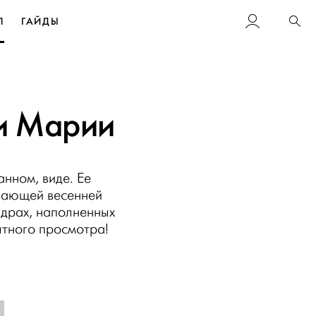
Л
ГАЙДЫ
Пои
 и Марии
анном, виде. Ее
вающей весенней
адрах, наполненных
тного просмотра!