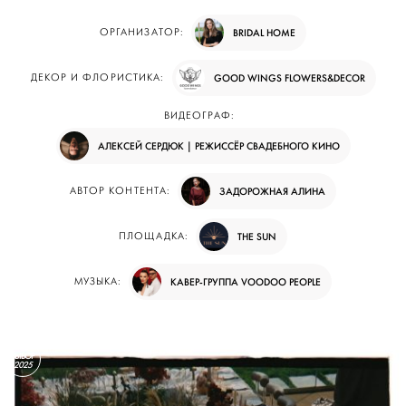
ОРГАНИЗАТОР:
BRIDAL HOME
ДЕКОР И ФЛОРИСТИКА:
GOOD WINGS FLOWERS&DECOR
ВИДЕОГРАФ:
АЛЕКСЕЙ СЕРДЮК | РЕЖИССЁР СВАДЕБНОГО КИНО
АВТОР КОНТЕНТА:
ЗАДОРОЖНАЯ АЛИНА
ПЛОЩАДКА:
THE SUN
МУЗЫКА:
КАВЕР-ГРУППА VOODOO PEOPLE
ВЫБОР
2025