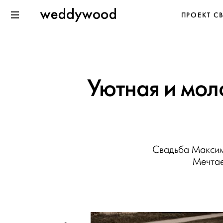
Перейти
Weddywood
ПРОЕКТ С
к содержанию
Меню
Уютная и мол
Свадьба Максим
Мечтае