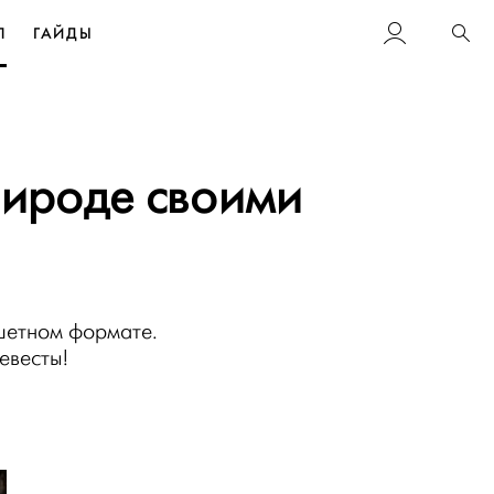
Л
ГАЙДЫ
Пои
рироде своими
шетном формате.
евесты!