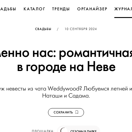
ВАДЬБЫ
КАТАЛОГ
ТРЕНДЫ
ОРГАНАЙЗЕР
ЖУРНА
ОПУБЛИКОВАНО
СВАДЬБЫ
/
10 СЕНТЯБРЯ 2024
енно нас: романтичная
в городе на Неве
уж невесты из чата Weddywood? Любуемся летней и
Наташи и Садама.
СОХРАНИТЬ
ПЛОЩАДКА:
СЕЗОНЫ В ПАРКЕ