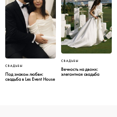
ПРОЕКТ
СВАДЬБЫ
СВАДЬБЫ
СВАДЬБЫ
Вечность на двоих:
Под знаком любви:
элегантная свадьба
свадьба в Les Event House
ОТ WEDDYWOOD
вся подготовка — на одной странице
создать проект