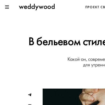
Перейти
Weddywood
ПРОЕКТ С
к содержанию
Меню
В бельевом стил
Какой он, соврем
для утренн