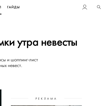
Л
ГАЙДЫ
Пои
мки утра невесты
сы и шоппинг-лист
ных невест.
РЕКЛАМА