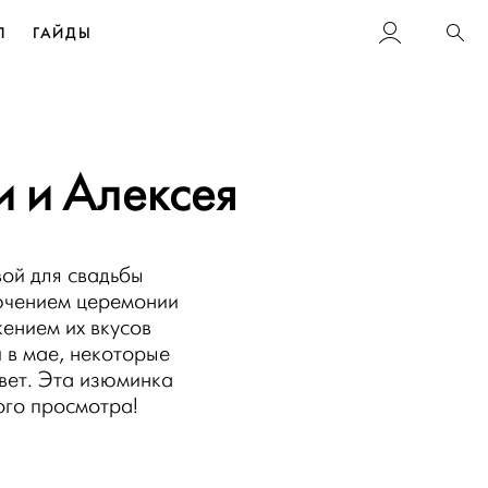
Л
ГАЙДЫ
Пои
и и Алексея
вой для свадьбы
лючением церемонии
ением их вкусов
и в мае, некоторые
цвет. Эта изюминка
ого просмотра!