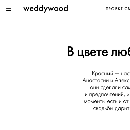
Перейти
Weddywood
ПРОЕКТ С
к содержанию
Меню
В цвете лю
Красный — наст
Анастасии и Алекс
они сделали са
и предпочтений, и
моменты есть и от
свадьбы дарит