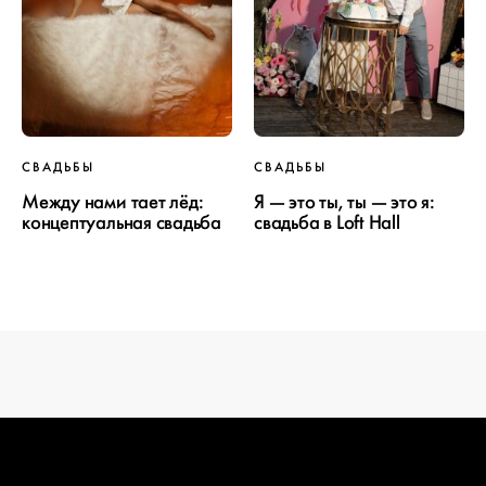
ПРОЕКТ
СВАДЬБЫ
СВАДЬБЫ
СВАДЬБЫ
Между нами тает лёд:
Я — это ты, ты — это я:
концептуальная свадьба
свадьба в Loft Hall
ОТ WEDDYWOOD
вся подготовка — на одной странице
создать проект