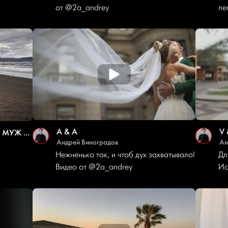
от
@2a_andrey
ле
A & A
V 
«А В ИСЛАНДИИ МЫ ТЕПЕРЬ МУЖ И ЖЕНА!»
Андрей Виноградов
Ан
Нежненько так, и чтоб дух захватывало!
Дл
Видео от
@2a_andrey
Ис