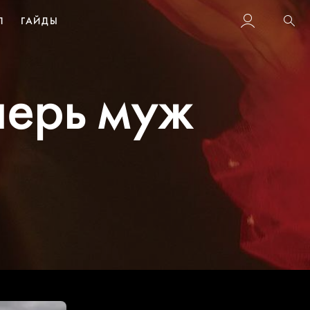
Л
ГАЙДЫ
Пои
перь муж