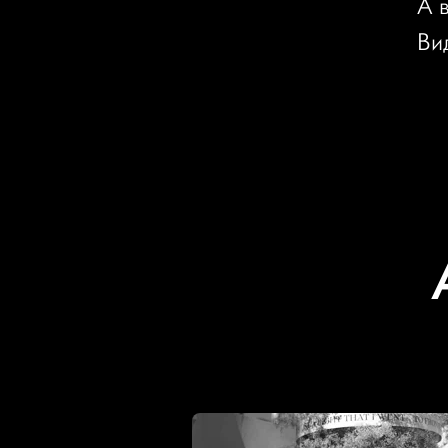
А 
Ви