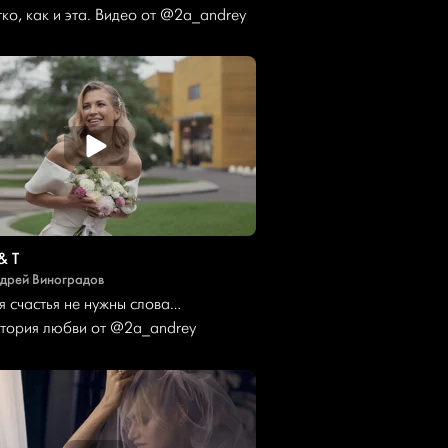
гко, как и эта. Видео от
@2a_andrey
& T
дрей Виноградов
я счастья не нужны слова…
тория любви от
@2a_andrey