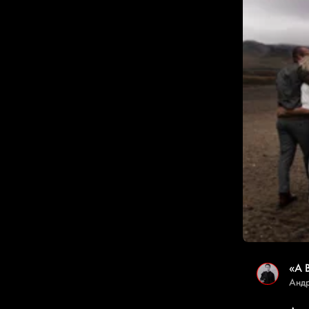
«А 
Андр