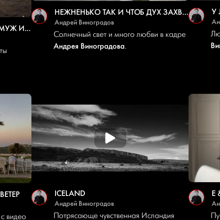
У
НЕЖНЕНЬКО ТАК И ЧТОБ ДУХ ЗАХВАТЫВАЛО!…
Ан
Андрей Виноградов
А В ИСЛАНДИИ МЫ ТЕПЕРЬ МУЖ И ЖЕНА!
Лю
Солнечный свет и много любви в кадре
Ви
Андрея Виноградова
.
ты
ICELAND
E 
ВЕТЕР
Андрей Виноградов
Ан
Потрясающе чувственная Исландия
Пу
 с видео