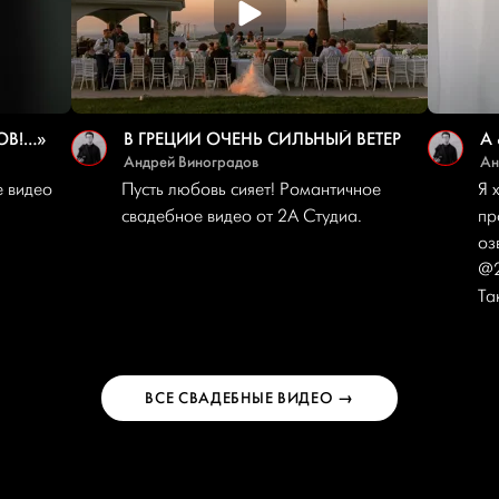
ОВ!…»
В ГРЕЦИИ ОЧЕНЬ СИЛЬНЫЙ ВЕТЕР
A 
Андрей Виноградов
Ан
е видео
Пусть любовь сияет! Романтичное
Я 
свадебное видео от 2A Студиа.
пр
оз
@2
Та
ВСЕ СВАДЕБНЫЕ ВИДЕО →