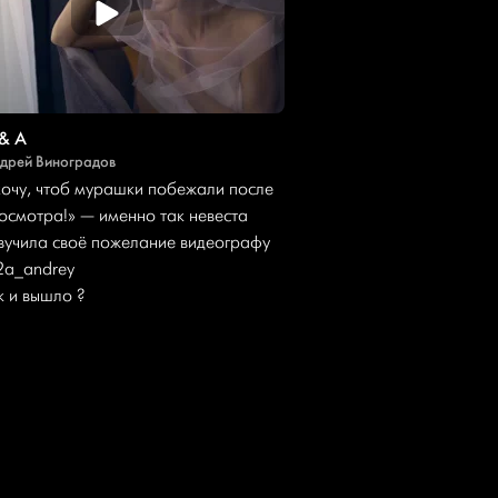
& A
дрей Виноградов
хочу, чтоб мурашки побежали после
осмотра!» — именно так невеста
вучила своё пожелание видеографу
a_andrey
к и вышло ?