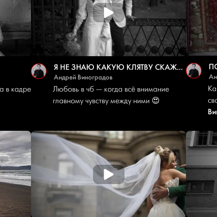
П
Я НЕ ЗНАЮ КАКУЮ КЛЯТВУ СКАЖЕТ ОЛЬГА, НО ПОПРОБУЮ УГАДАТЬ …
Ан
Андрей Виноградов
Ка
а в кадре
Любовь в чб — когда всё внимание
св
главному чувству между ними 😍
Ви