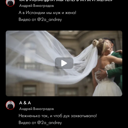
Андрей Виноградов
А в Исландии мы муж и жена!
Видео от
@2a_andrey
A & A
Андрей Виноградов
Нежненько так, и чтоб дух захватывало!
Видео от
@2a_andrey