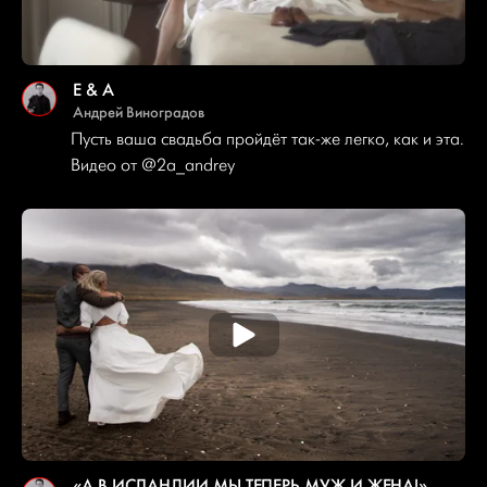
E & A
Андрей Виноградов
Пусть ваша свадьба пройдёт так-же легко, как и эта.
Видео от
@2a_andrey
«А В ИСЛАНДИИ МЫ ТЕПЕРЬ МУЖ И ЖЕНА!»