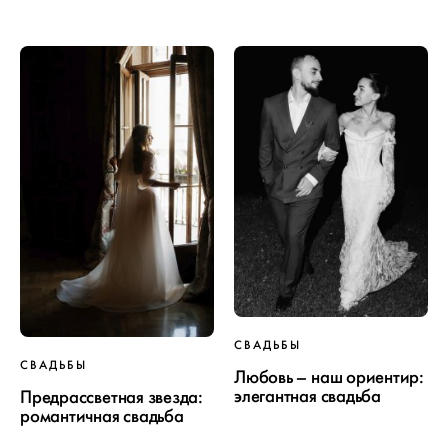
ПРОЕКТ
СВАДЬБЫ
СВАДЬБЫ
СВАДЬБЫ
Любовь – наш ориентир:
элегантная свадьба
Предрассветная звезда:
романтичная свадьба
ОТ WEDDYWOOD