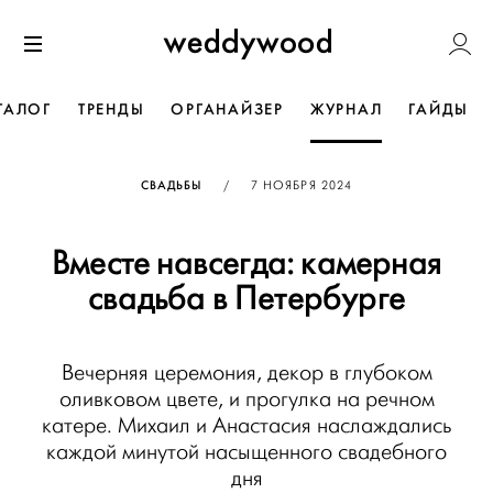
Перейти
Weddywoo
к содержанию
Меню
ТАЛОГ
ТРЕНДЫ
ОРГАНАЙЗЕР
ЖУРНАЛ
ГАЙДЫ
ОПУБЛИКОВАНО
СВАДЬБЫ
/
7 НОЯБРЯ 2024
Вместе навсегда: камерная
свадьба в Петербурге
Вечерняя церемония, декор в глубоком
оливковом цвете, и прогулка на речном
катере. Михаил и Анастасия наслаждались
каждой минутой насыщенного свадебного
дня