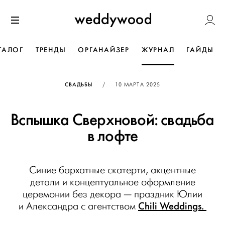
Перейти
Weddywoo
к содержанию
Меню
ТАЛОГ
ТРЕНДЫ
ОРГАНАЙЗЕР
ЖУРНАЛ
ГАЙДЫ
ОПУБЛИКОВАНО
СВАДЬБЫ
/
10 МАРТА 2025
Вспышка Сверхновой: свадьба
в лофте
Синие бархатные скатерти, акцентные
детали и концептуальное оформление
церемонии без декора — праздник Юлии
Chili Weddings.
и Александра с агентством